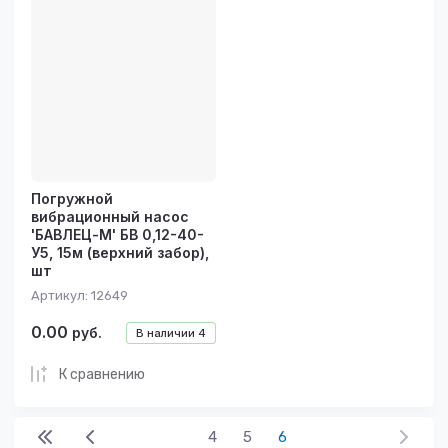
Цена -
возрастание
Название - Я-А
Название - А-Я
Погружной
вибрационный насос
'БАВЛЕЦ-М' БВ 0,12-40-
У5, 15м (верхний забор),
шт
Артикул:
12649
0.00
руб.
В наличии
4
К сравнению
4
5
6