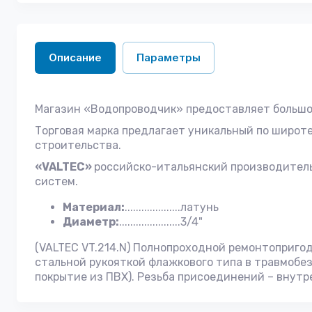
Описание
Параметры
Магазин «Водопроводчик» предоставляет большо
Торговая марка предлагает уникальный по широт
строительства.
«VALTEC»
российско-итальянский производител
систем.
Материал:
....................латунь
Диаметр:
......................3/4"
(VALTEC VT.214.N) Полнопроходной ремонтоприго
стальной рукояткой флажкового типа в травмобе
покрытие из ПВХ). Резьба присоединений – внут