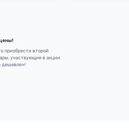
лцены!
ь приобрести второй
вары, участвующие в акции,
 дешевле»!