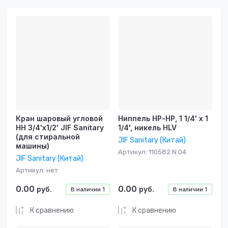
Цена - убывание
Цена -
возрастание
Название - Я-А
Название - А-Я
Кран шаровый угловой
Ниппель НР-НР, 1 1/4' х 1
НН 3/4'х1/2' JIF Sanitary
1/4', никель HLV
(для стиральной
JIF Sanitary (Китай)
машины)
Артикул:
110582.N.04
JIF Sanitary (Китай)
Артикул:
нет
0.00
0.00
руб.
руб.
В наличии
1
В наличии
1
К сравнению
К сравнению