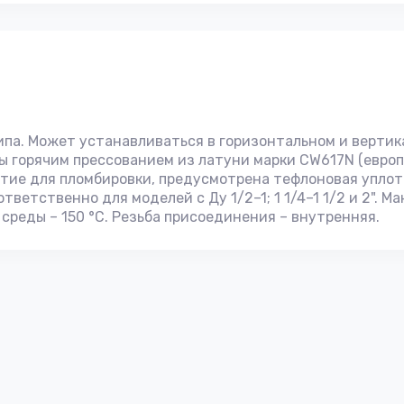
типа. Может устанавливаться в горизонтальном и верти
ы горячим прессованием из латуни марки CW617N (европ
тие для пломбировки, предусмотрена тефлоновая уплотн
тветственно для моделей с Ду 1/2–1; 1 1/4–1 1/2 и 2". М
реды – 150 °C. Резьба присоединения – внутренняя.