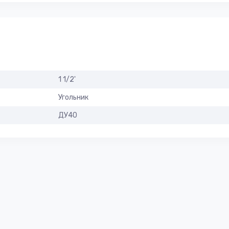
1 1/2'
Угольник
ДУ40