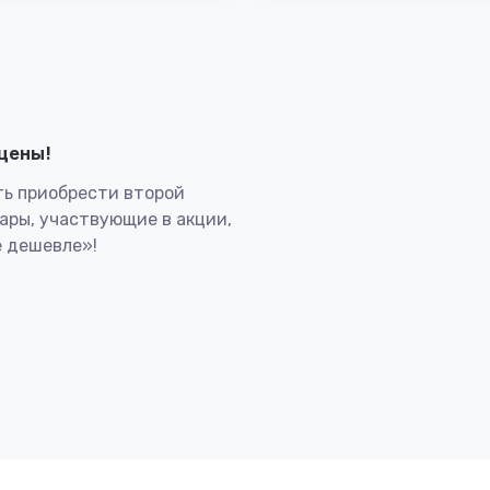
лцены!
ь приобрести второй
вары, участвующие в акции,
 дешевле»!